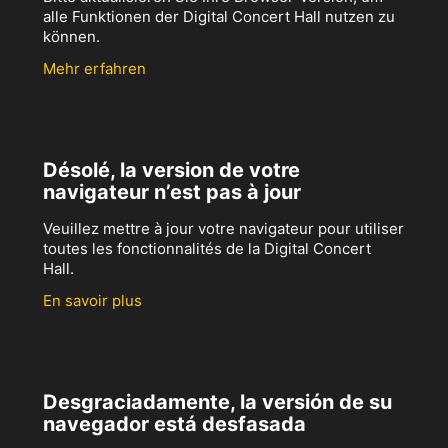
alle Funktionen der Digital Concert Hall nutzen zu
können.
Mehr erfahren
Désolé, la version de votre
navigateur n’est pas à jour
Veuillez mettre à jour votre navigateur pour utiliser
toutes les fonctionnalités de la Digital Concert
Hall.
En savoir plus
Desgraciadamente, la versión de su
navegador está desfasada