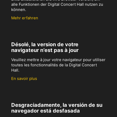
alle Funktionen der Digital Concert Hall nutzen zu
können.
Mehr erfahren
Désolé, la version de votre
navigateur n’est pas à jour
Veuillez mettre à jour votre navigateur pour utiliser
toutes les fonctionnalités de la Digital Concert
Hall.
En savoir plus
Desgraciadamente, la versión de su
navegador está desfasada