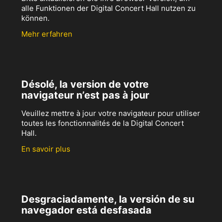
alle Funktionen der Digital Concert Hall nutzen zu
können.
Mehr erfahren
Désolé, la version de votre
navigateur n’est pas à jour
Veuillez mettre à jour votre navigateur pour utiliser
toutes les fonctionnalités de la Digital Concert
Hall.
En savoir plus
Desgraciadamente, la versión de su
navegador está desfasada