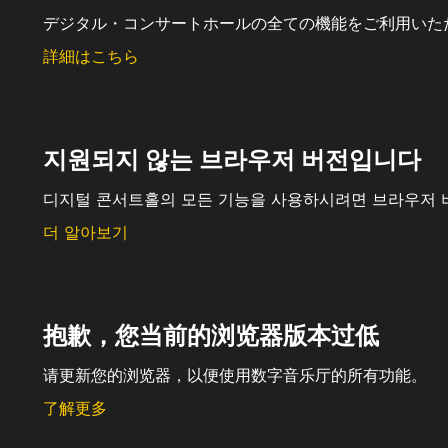
デジタル・コンサートホールの全ての機能をご利用いた
詳細はこちら
지원되지 않는 브라우저 버전입니다
디지털 콘서트홀의 모든 기능을 사용하시려면 브라우저 
더 알아보기
抱歉，您当前的浏览器版本过低
请更新您的浏览器，以便使用数字音乐厅的所有功能。
了解更多