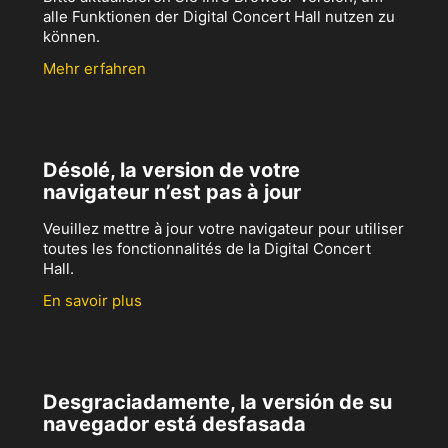
alle Funktionen der Digital Concert Hall nutzen zu
können.
Mehr erfahren
Désolé, la version de votre
navigateur n’est pas à jour
Veuillez mettre à jour votre navigateur pour utiliser
toutes les fonctionnalités de la Digital Concert
Hall.
En savoir plus
Desgraciadamente, la versión de su
navegador está desfasada