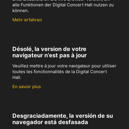
alle Funktionen der Digital Concert Hall nutzen zu
können.
Mehr erfahren
Désolé, la version de votre
navigateur n’est pas à jour
Veuillez mettre à jour votre navigateur pour utiliser
toutes les fonctionnalités de la Digital Concert
Hall.
En savoir plus
Desgraciadamente, la versión de su
navegador está desfasada