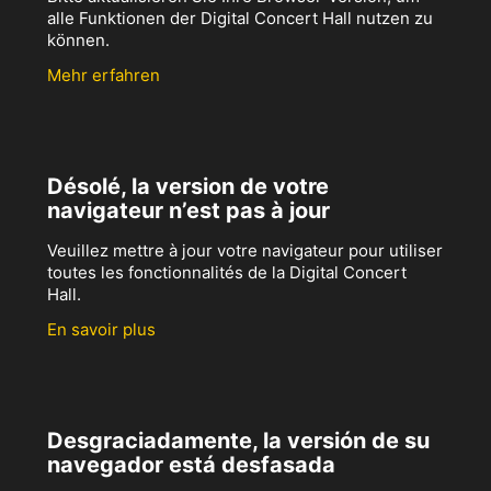
alle Funktionen der Digital Concert Hall nutzen zu
können.
Mehr erfahren
Désolé, la version de votre
navigateur n’est pas à jour
Veuillez mettre à jour votre navigateur pour utiliser
toutes les fonctionnalités de la Digital Concert
Hall.
En savoir plus
Desgraciadamente, la versión de su
navegador está desfasada