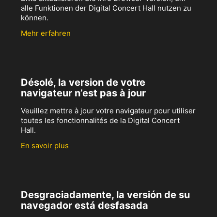
alle Funktionen der Digital Concert Hall nutzen zu
können.
Mehr erfahren
Désolé, la version de votre
navigateur n’est pas à jour
Veuillez mettre à jour votre navigateur pour utiliser
toutes les fonctionnalités de la Digital Concert
Hall.
En savoir plus
Desgraciadamente, la versión de su
navegador está desfasada