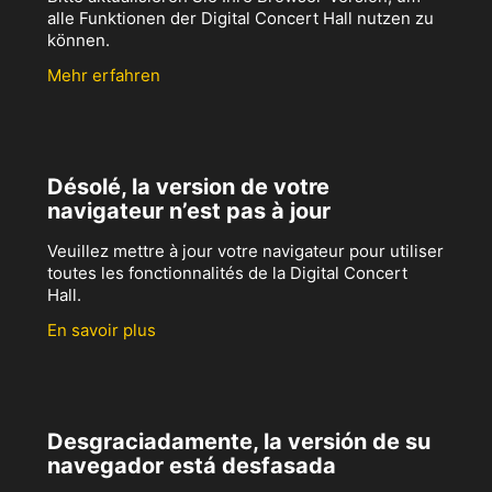
alle Funktionen der Digital Concert Hall nutzen zu
können.
Mehr erfahren
Désolé, la version de votre
navigateur n’est pas à jour
Veuillez mettre à jour votre navigateur pour utiliser
toutes les fonctionnalités de la Digital Concert
Hall.
En savoir plus
Desgraciadamente, la versión de su
navegador está desfasada