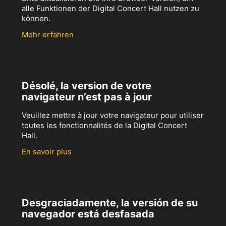
alle Funktionen der Digital Concert Hall nutzen zu
können.
Mehr erfahren
Désolé, la version de votre
navigateur n’est pas à jour
Veuillez mettre à jour votre navigateur pour utiliser
toutes les fonctionnalités de la Digital Concert
Hall.
En savoir plus
Desgraciadamente, la versión de su
navegador está desfasada