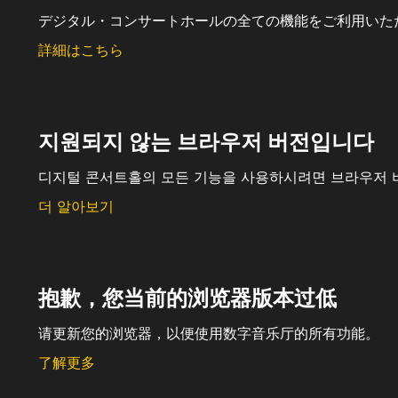
デジタル・コンサートホールの全ての機能をご利用いた
詳細はこちら
지원되지 않는 브라우저 버전입니다
디지털 콘서트홀의 모든 기능을 사용하시려면 브라우저 
더 알아보기
抱歉，您当前的浏览器版本过低
请更新您的浏览器，以便使用数字音乐厅的所有功能。
了解更多