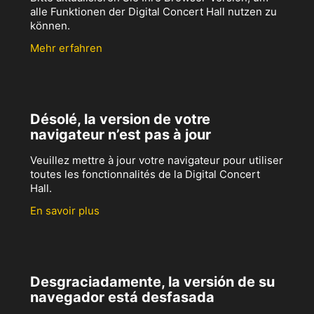
alle Funktionen der Digital Concert Hall nutzen zu
können.
Mehr erfahren
Désolé, la version de votre
navigateur n’est pas à jour
Veuillez mettre à jour votre navigateur pour utiliser
toutes les fonctionnalités de la Digital Concert
Hall.
En savoir plus
Desgraciadamente, la versión de su
navegador está desfasada