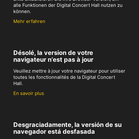
alle Funktionen der Digital Concert Hall nutzen zu
können.
Mehr erfahren
Désolé, la version de votre
navigateur n’est pas à jour
Veuillez mettre à jour votre navigateur pour utiliser
toutes les fonctionnalités de la Digital Concert
Hall.
En savoir plus
Desgraciadamente, la versión de su
navegador está desfasada