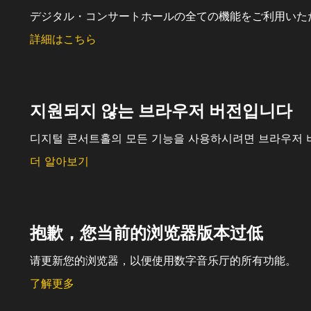
デジタル・コンサートホールの全ての機能をご利用いた
詳細はこちら
지원되지 않는 브라우저 버전입니다
디지털 콘서트홀의 모든 기능을 사용하시려면 브라우저 
더 알아보기
抱歉，您当前的浏览器版本过低
请更新您的浏览器，以便使用数字音乐厅的所有功能。
了解更多