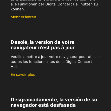
alle Funktionen der Digital Concert Hall nutzen zu
können.
Mehr erfahren
Désolé, la version de votre
navigateur n’est pas à jour
Veuillez mettre à jour votre navigateur pour utiliser
toutes les fonctionnalités de la Digital Concert
Hall.
En savoir plus
Desgraciadamente, la versión de su
navegador está desfasada