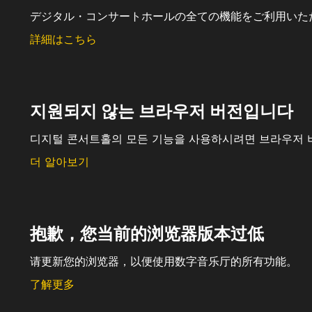
デジタル・コンサートホールの全ての機能をご利用いた
詳細はこちら
지원되지 않는 브라우저 버전입니다
디지털 콘서트홀의 모든 기능을 사용하시려면 브라우저 
더 알아보기
抱歉，您当前的浏览器版本过低
请更新您的浏览器，以便使用数字音乐厅的所有功能。
了解更多