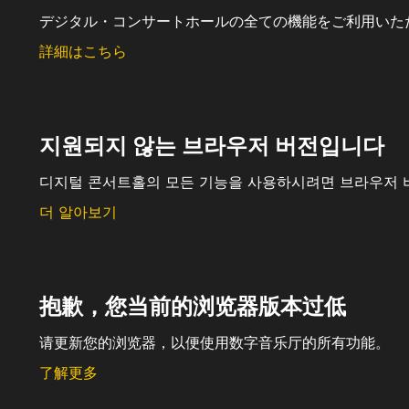
デジタル・コンサートホールの全ての機能をご利用いた
詳細はこちら
지원되지 않는 브라우저 버전입니다
디지털 콘서트홀의 모든 기능을 사용하시려면 브라우저 
더 알아보기
抱歉，您当前的浏览器版本过低
请更新您的浏览器，以便使用数字音乐厅的所有功能。
了解更多