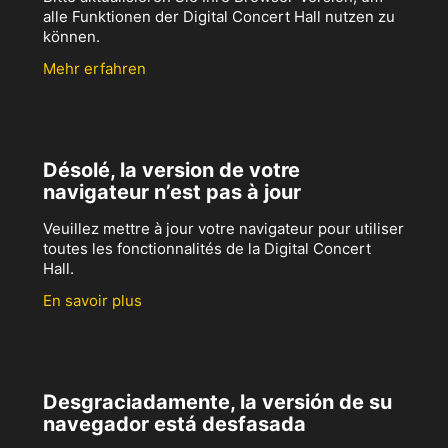
alle Funktionen der Digital Concert Hall nutzen zu
können.
Mehr erfahren
Désolé, la version de votre
navigateur n’est pas à jour
Veuillez mettre à jour votre navigateur pour utiliser
toutes les fonctionnalités de la Digital Concert
Hall.
En savoir plus
Desgraciadamente, la versión de su
navegador está desfasada