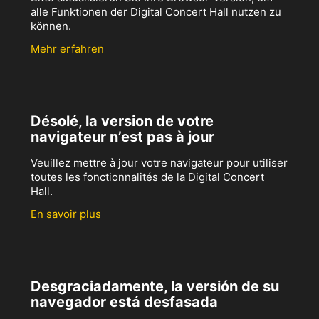
alle Funktionen der Digital Concert Hall nutzen zu
können.
Mehr erfahren
Désolé, la version de votre
navigateur n’est pas à jour
Veuillez mettre à jour votre navigateur pour utiliser
toutes les fonctionnalités de la Digital Concert
Hall.
En savoir plus
Desgraciadamente, la versión de su
navegador está desfasada