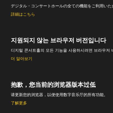
デジタル・コンサートホールの全ての機能をご利用いた
詳細はこちら
지원되지 않는 브라우저 버전입니다
디지털 콘서트홀의 모든 기능을 사용하시려면 브라우저 
더 알아보기
抱歉，您当前的浏览器版本过低
请更新您的浏览器，以便使用数字音乐厅的所有功能。
了解更多