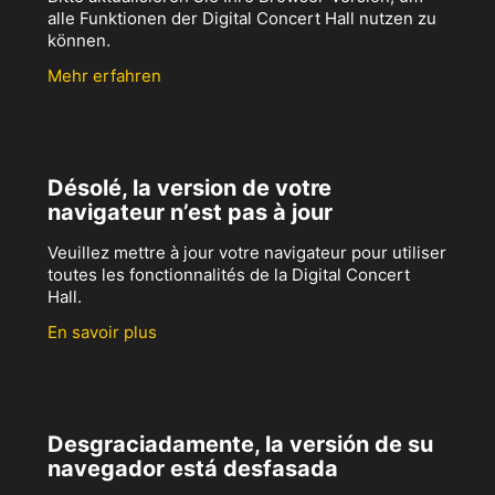
alle Funktionen der Digital Concert Hall nutzen zu
können.
Mehr erfahren
Désolé, la version de votre
navigateur n’est pas à jour
Veuillez mettre à jour votre navigateur pour utiliser
toutes les fonctionnalités de la Digital Concert
Hall.
En savoir plus
Desgraciadamente, la versión de su
navegador está desfasada