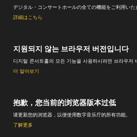
デジタル・コンサートホールの全ての機能をご利用いた
詳細はこちら
지원되지 않는 브라우저 버전입니다
디지털 콘서트홀의 모든 기능을 사용하시려면 브라우저 
더 알아보기
抱歉，您当前的浏览器版本过低
请更新您的浏览器，以便使用数字音乐厅的所有功能。
了解更多