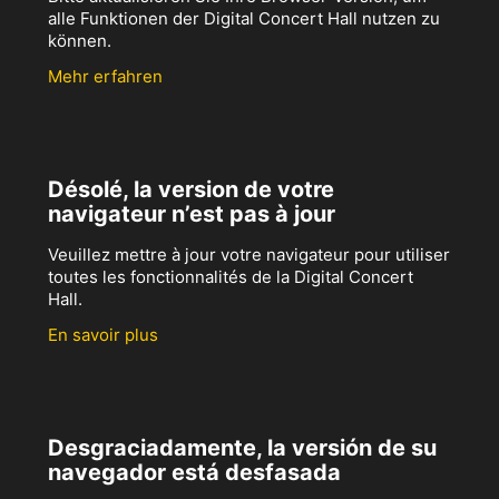
alle Funktionen der Digital Concert Hall nutzen zu
können.
Mehr erfahren
Désolé, la version de votre
navigateur n’est pas à jour
Veuillez mettre à jour votre navigateur pour utiliser
toutes les fonctionnalités de la Digital Concert
Hall.
En savoir plus
Desgraciadamente, la versión de su
navegador está desfasada