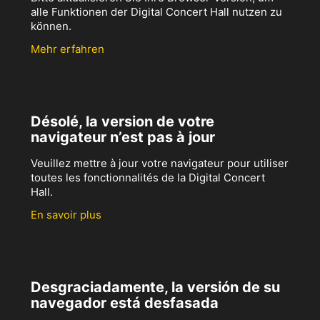
alle Funktionen der Digital Concert Hall nutzen zu
können.
Mehr erfahren
Désolé, la version de votre
navigateur n’est pas à jour
Veuillez mettre à jour votre navigateur pour utiliser
toutes les fonctionnalités de la Digital Concert
Hall.
En savoir plus
Desgraciadamente, la versión de su
navegador está desfasada