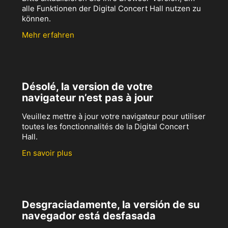
alle Funktionen der Digital Concert Hall nutzen zu
können.
Mehr erfahren
Désolé, la version de votre
navigateur n’est pas à jour
Veuillez mettre à jour votre navigateur pour utiliser
toutes les fonctionnalités de la Digital Concert
Hall.
En savoir plus
Desgraciadamente, la versión de su
navegador está desfasada