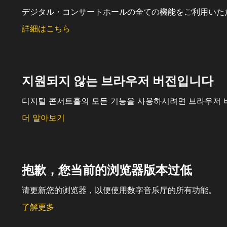
デジタル・コンサートホールの全ての機能をご利用いた
詳細はこちら
지원되지 않는 브라우저 버전입니다
디지털 콘서트홀의 모든 기능을 사용하시려면 브라우저 
더 알아보기
抱歉，您当前的浏览器版本过低
请更新您的浏览器，以便使用数字音乐厅的所有功能。
了解更多