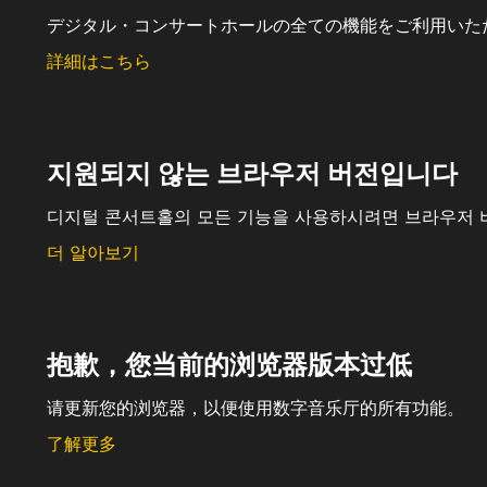
デジタル・コンサートホールの全ての機能をご利用いた
詳細はこちら
지원되지 않는 브라우저 버전입니다
디지털 콘서트홀의 모든 기능을 사용하시려면 브라우저 
더 알아보기
抱歉，您当前的浏览器版本过低
请更新您的浏览器，以便使用数字音乐厅的所有功能。
了解更多