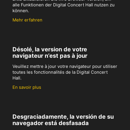
alle Funktionen der Digital Concert Hall nutzen zu
können.
Mehr erfahren
Désolé, la version de votre
navigateur n’est pas à jour
Veuillez mettre à jour votre navigateur pour utiliser
toutes les fonctionnalités de la Digital Concert
Hall.
En savoir plus
Desgraciadamente, la versión de su
navegador está desfasada