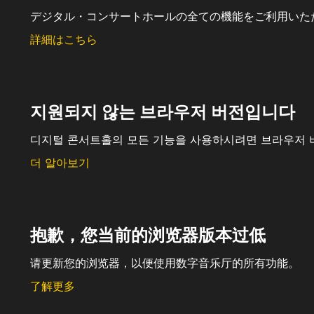
デジタル・コンサートホールの全ての機能をご利用いた
詳細はこちら
지원되지 않는 브라우저 버전입니다
디지털 콘서트홀의 모든 기능을 사용하시려면 브라우저 
더 알아보기
抱歉，您当前的浏览器版本过低
请更新您的浏览器，以便使用数字音乐厅的所有功能。
了解更多