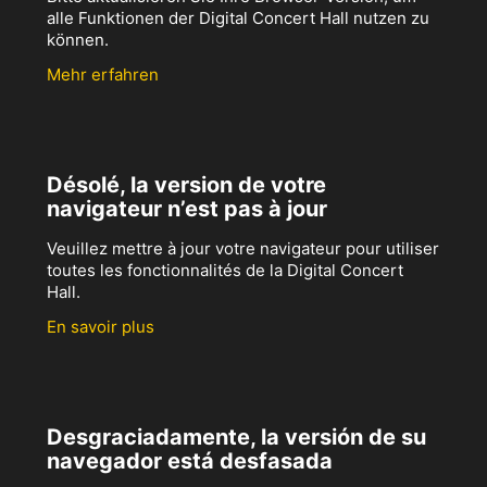
alle Funktionen der Digital Concert Hall nutzen zu
können.
Mehr erfahren
Désolé, la version de votre
navigateur n’est pas à jour
Veuillez mettre à jour votre navigateur pour utiliser
toutes les fonctionnalités de la Digital Concert
Hall.
En savoir plus
Desgraciadamente, la versión de su
navegador está desfasada