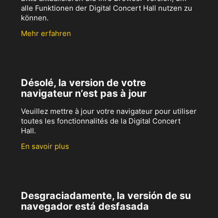
alle Funktionen der Digital Concert Hall nutzen zu
können.
Mehr erfahren
Désolé, la version de votre
navigateur n’est pas à jour
Veuillez mettre à jour votre navigateur pour utiliser
toutes les fonctionnalités de la Digital Concert
Hall.
En savoir plus
Desgraciadamente, la versión de su
navegador está desfasada