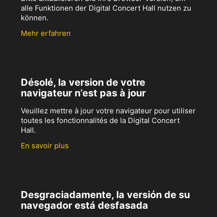
alle Funktionen der Digital Concert Hall nutzen zu
können.
Mehr erfahren
Désolé, la version de votre
navigateur n’est pas à jour
Veuillez mettre à jour votre navigateur pour utiliser
toutes les fonctionnalités de la Digital Concert
Hall.
En savoir plus
Desgraciadamente, la versión de su
navegador está desfasada