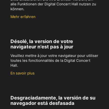
alle Funktionen der Digital Concert Hall nutzen zu
können.
Mehr erfahren
Désolé, la version de votre
navigateur n’est pas à jour
Veuillez mettre à jour votre navigateur pour utiliser
toutes les fonctionnalités de la Digital Concert
Hall.
En savoir plus
Desgraciadamente, la versión de su
navegador está desfasada