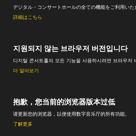
デジタル・コンサートホールの全ての機能をご利用いた
詳細はこちら
지원되지 않는 브라우저 버전입니다
디지털 콘서트홀의 모든 기능을 사용하시려면 브라우저 
더 알아보기
抱歉，您当前的浏览器版本过低
请更新您的浏览器，以便使用数字音乐厅的所有功能。
了解更多