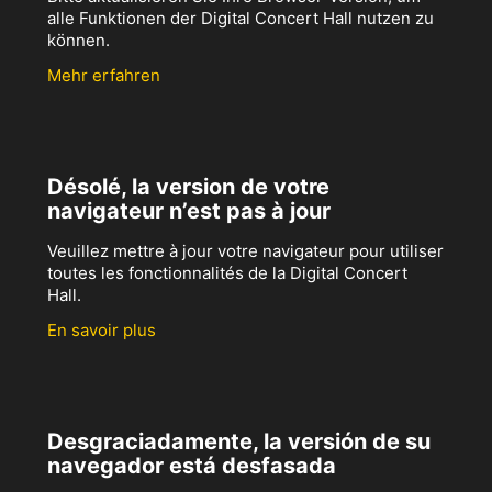
alle Funktionen der Digital Concert Hall nutzen zu
können.
Mehr erfahren
Désolé, la version de votre
navigateur n’est pas à jour
Veuillez mettre à jour votre navigateur pour utiliser
toutes les fonctionnalités de la Digital Concert
Hall.
En savoir plus
Desgraciadamente, la versión de su
navegador está desfasada