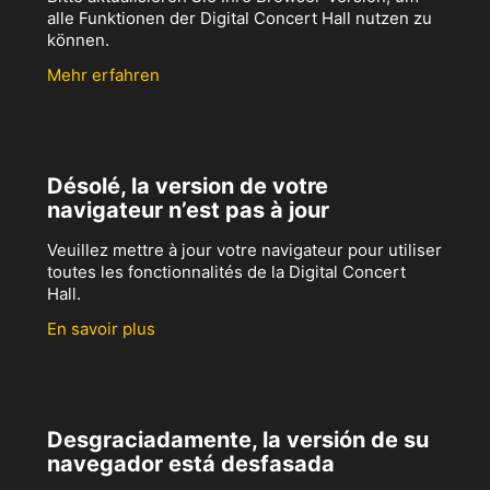
alle Funktionen der Digital Concert Hall nutzen zu
können.
Mehr erfahren
Désolé, la version de votre
navigateur n’est pas à jour
Veuillez mettre à jour votre navigateur pour utiliser
toutes les fonctionnalités de la Digital Concert
Hall.
En savoir plus
Desgraciadamente, la versión de su
navegador está desfasada