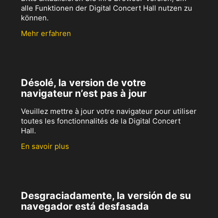
alle Funktionen der Digital Concert Hall nutzen zu
können.
Mehr erfahren
Désolé, la version de votre
navigateur n’est pas à jour
Veuillez mettre à jour votre navigateur pour utiliser
toutes les fonctionnalités de la Digital Concert
Hall.
En savoir plus
Desgraciadamente, la versión de su
navegador está desfasada