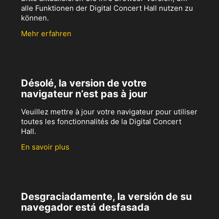
alle Funktionen der Digital Concert Hall nutzen zu
können.
Mehr erfahren
Désolé, la version de votre
navigateur n’est pas à jour
Veuillez mettre à jour votre navigateur pour utiliser
toutes les fonctionnalités de la Digital Concert
Hall.
En savoir plus
Desgraciadamente, la versión de su
navegador está desfasada