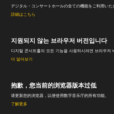
デジタル・コンサートホールの全ての機能をご利用いた
詳細はこちら
지원되지 않는 브라우저 버전입니다
디지털 콘서트홀의 모든 기능을 사용하시려면 브라우저 
더 알아보기
抱歉，您当前的浏览器版本过低
请更新您的浏览器，以便使用数字音乐厅的所有功能。
了解更多