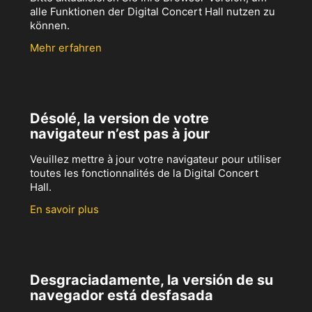
alle Funktionen der Digital Concert Hall nutzen zu
können.
Mehr erfahren
Désolé, la version de votre
navigateur n’est pas à jour
Veuillez mettre à jour votre navigateur pour utiliser
toutes les fonctionnalités de la Digital Concert
Hall.
En savoir plus
Desgraciadamente, la versión de su
navegador está desfasada