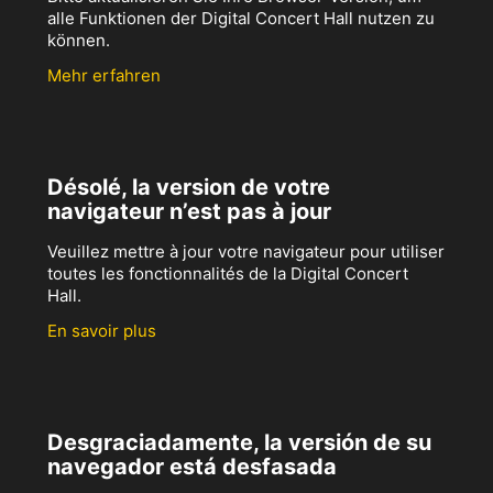
alle Funktionen der Digital Concert Hall nutzen zu
können.
Mehr erfahren
Désolé, la version de votre
navigateur n’est pas à jour
Veuillez mettre à jour votre navigateur pour utiliser
toutes les fonctionnalités de la Digital Concert
Hall.
En savoir plus
Desgraciadamente, la versión de su
navegador está desfasada