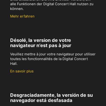
alle Funktionen der Digital Concert Hall nutzen zu
können.
Mehr erfahren
Désolé, la version de votre
navigateur n’est pas à jour
Veuillez mettre à jour votre navigateur pour utiliser
toutes les fonctionnalités de la Digital Concert
Hall.
En savoir plus
Desgraciadamente, la versión de su
navegador está desfasada