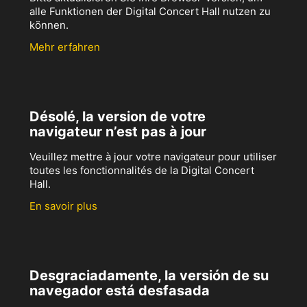
alle Funktionen der Digital Concert Hall nutzen zu
können.
Mehr erfahren
Désolé, la version de votre
navigateur n’est pas à jour
Veuillez mettre à jour votre navigateur pour utiliser
toutes les fonctionnalités de la Digital Concert
Hall.
En savoir plus
Desgraciadamente, la versión de su
navegador está desfasada