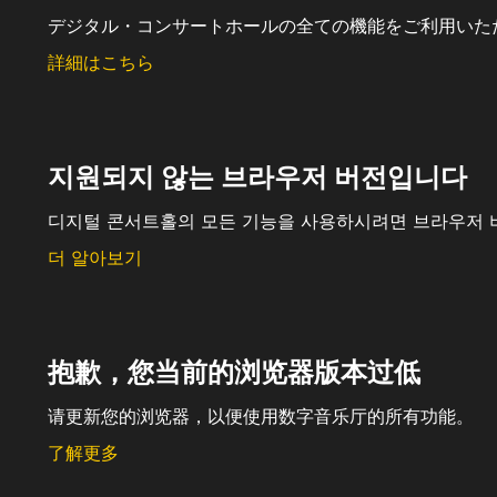
デジタル・コンサートホールの全ての機能をご利用いた
詳細はこちら
지원되지 않는 브라우저 버전입니다
디지털 콘서트홀의 모든 기능을 사용하시려면 브라우저 
더 알아보기
抱歉，您当前的浏览器版本过低
请更新您的浏览器，以便使用数字音乐厅的所有功能。
了解更多