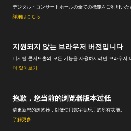
デジタル・コンサートホールの全ての機能をご利用いた
詳細はこちら
지원되지 않는 브라우저 버전입니다
디지털 콘서트홀의 모든 기능을 사용하시려면 브라우저 
더 알아보기
抱歉，您当前的浏览器版本过低
请更新您的浏览器，以便使用数字音乐厅的所有功能。
了解更多