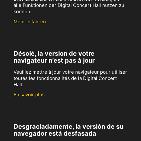
alle Funktionen der Digital Concert Hall nutzen zu
können.
Mehr erfahren
Désolé, la version de votre
navigateur n’est pas à jour
Veuillez mettre à jour votre navigateur pour utiliser
toutes les fonctionnalités de la Digital Concert
Hall.
En savoir plus
Desgraciadamente, la versión de su
navegador está desfasada