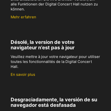
alle Funktionen der Digital Concert Hall nutzen zu
können.
Mehr erfahren
Désolé, la version de votre
navigateur n’est pas à jour
Veuillez mettre à jour votre navigateur pour utiliser
toutes les fonctionnalités de la Digital Concert
Hall.
En savoir plus
Desgraciadamente, la versión de su
navegador está desfasada