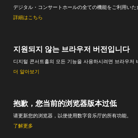
デジタル・コンサートホールの全ての機能をご利用いた
詳細はこちら
지원되지 않는 브라우저 버전입니다
디지털 콘서트홀의 모든 기능을 사용하시려면 브라우저 
더 알아보기
抱歉，您当前的浏览器版本过低
请更新您的浏览器，以便使用数字音乐厅的所有功能。
了解更多