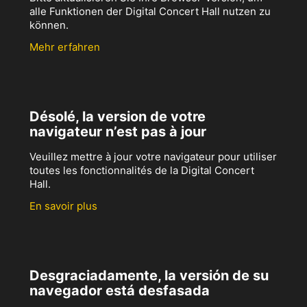
alle Funktionen der Digital Concert Hall nutzen zu
können.
Mehr erfahren
Désolé, la version de votre
navigateur n’est pas à jour
Veuillez mettre à jour votre navigateur pour utiliser
toutes les fonctionnalités de la Digital Concert
Hall.
En savoir plus
Desgraciadamente, la versión de su
navegador está desfasada