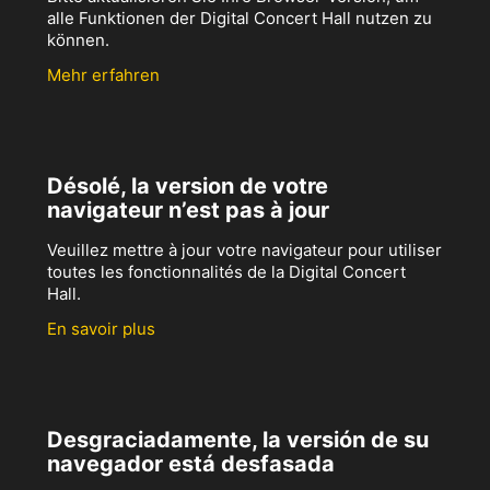
alle Funktionen der Digital Concert Hall nutzen zu
können.
Mehr erfahren
Désolé, la version de votre
navigateur n’est pas à jour
Veuillez mettre à jour votre navigateur pour utiliser
toutes les fonctionnalités de la Digital Concert
Hall.
En savoir plus
Desgraciadamente, la versión de su
navegador está desfasada